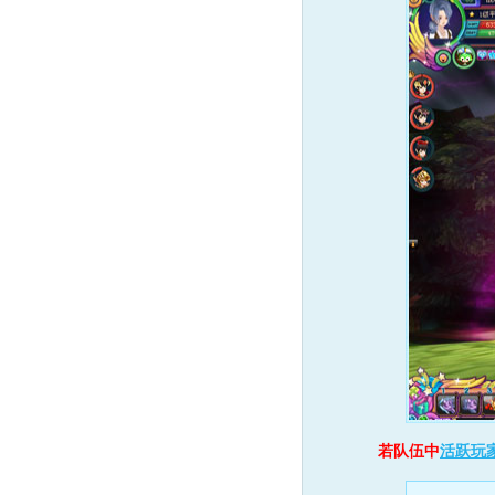
若队伍中
活跃玩