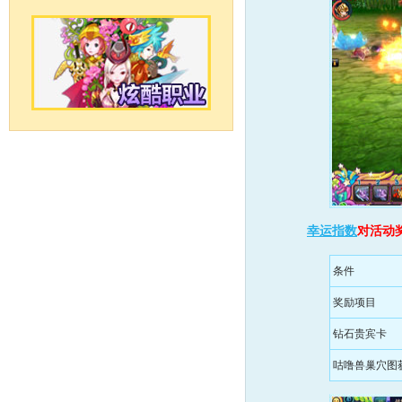
幸运指数
对活动
条件
奖励项目
钻石贵宾卡
咕噜兽巢穴图