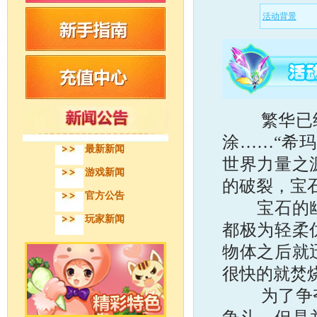
活动背景
繁华已经不
涂……“希
最新新闻
世界力量之
游戏新闻
的破裂，宝
官方公告
宝石的幽炎
玩家新闻
都极为轻柔
物体之后就
很快的就焚
为了争夺这