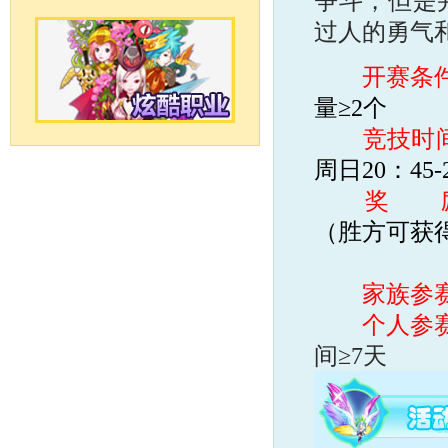
争斗，但是
过人的勇气
开赛条
量≥2个
竞技时
周日20：45-
奖 
（胜方可获
家族参
个人参
间≥7天