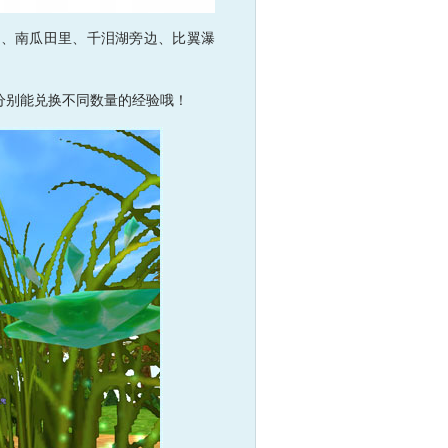
、南瓜田里、千泪湖旁边、比翼瀑
别能兑换不同数量的经验哦！