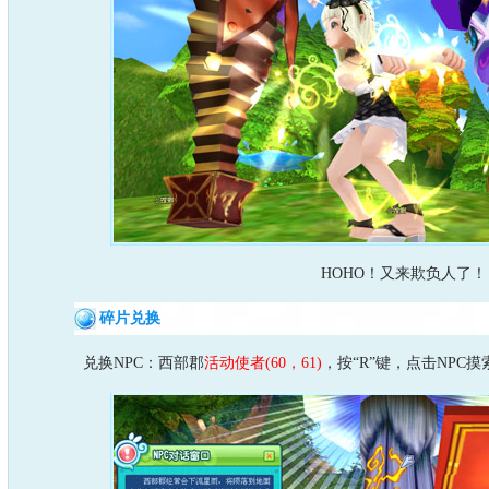
HOHO！又来欺负人了！
碎片兑换
兑换NPC：西部郡
活动使者(60，61)
，按“R”键，点击NPC