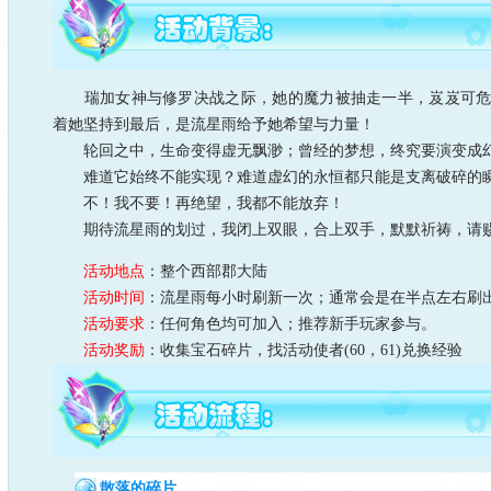
瑞加女神与修罗决战之际，她的魔力被抽走一半，岌岌可危
着她坚持到最后，是流星雨给予她希望与力量！
轮回之中，生命变得虚无飘渺；曾经的梦想，终究要演变成
难道它始终不能实现？难道虚幻的永恒都只能是支离破碎的
不！我不要！再绝望，我都不能放弃！
期待流星雨的划过，我闭上双眼，合上双手，默默祈祷，请
活动地点
：整个西部郡大陆
活动时间
：流星雨每小时刷新一次；通常会是在半点左右刷出哦
活动要求
：任何角色均可加入；推荐新手玩家参与。
活动奖励
：收集宝石碎片，找活动使者(60，61)兑换经验
散落的碎片