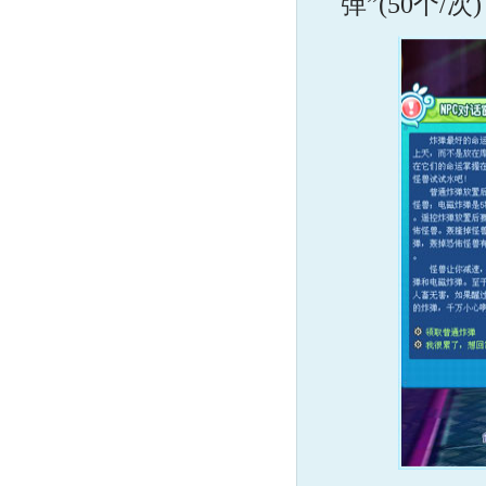
弹”(50个