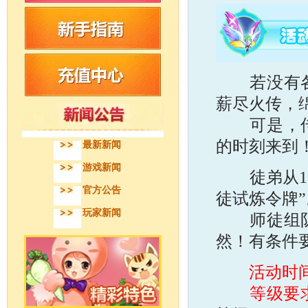
若没有各位
薪尽火传，
可是，传承
的时刻来到
最新新闻
游戏新闻
徒弟从17
官方公告
徒试炼令牌”
玩家新闻
师徒组队，
然！有条件
活动时
等级要