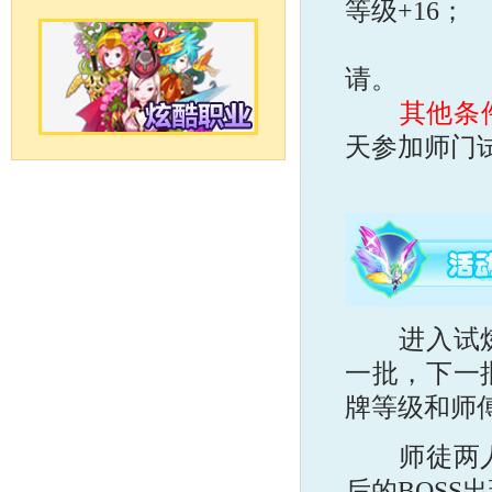
等级+16；
师傅角色
请。
其他条
天参加师门试
若当天次
进入试炼场
一批，下一
牌等级和师
师徒两人并
后的BOSS