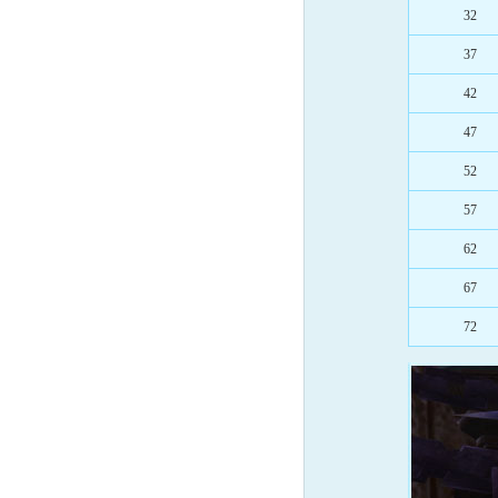
32
37
42
47
52
57
62
67
72