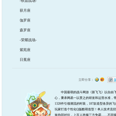
-铁血战场-
获月座
伽罗座
森罗座
-荣耀战场-
紫苑座
日冕座
立即分享：
中国最萌的战斗网游《新飞飞》以自由飞
心，秉承网易一以贯之的研发和运营水准，带
1328件引领潮流的时装，187款造型各异的
玩家打造个性化Q版酷萌造型！单人技术流
族协同对抗，上百人跨服三方争霸……不同规