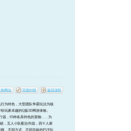
复制网址
页面纠错
返回顶部
行为特色，大型团队争霸玩法为核
给玩家卓越的Q版3D网游体验。
飞行器，95种各具特色的宠物……为
切磋，五人小队配合作战，四十人家
模、不同方式、不同目标的PVP玩