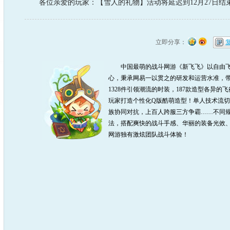
各位亲爱的玩家：【雪人的礼物】活动将延迟到12月27日结
立即分享：
中国最萌的战斗网游《新飞飞》以自由飞
心，秉承网易一以贯之的研发和运营水准，带
1328件引领潮流的时装，187款造型各异的
玩家打造个性化Q版酷萌造型！单人技术流
族协同对抗，上百人跨服三方争霸……不同规
法，搭配爽快的战斗手感、华丽的装备光效、
网游独有激炫团队战斗体验！