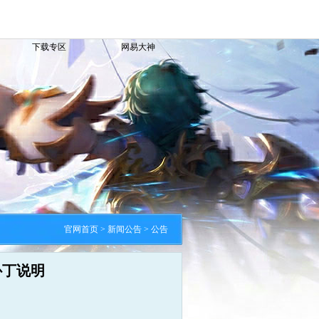
下载专区
网易大神
官网首页
>
新闻公告
>
公告
2补丁说明