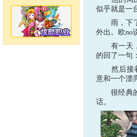
似乎就是一
雨，下了多
外出。欧no
有一天，我
的回了一句：
然后接着甩
意和一个漂
很经典的话
话。