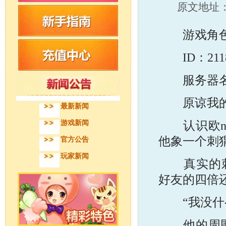
原文地址
游戏角色
ID：2118
服务器名
原谅我的
最新新闻
认识欧no
游戏新闻
他象一个刺
官方公告
玩家新闻
真实的刺猬
好友的四倍
“我没什么
他的周围似