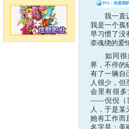
PS1：你是我的a
我一直认为
我是一个孤
早习惯了没
牵魂绕的爱
如同很多
界，不停的
有了一辆自
人很少，但
会里有很多
——倪倪（
人，于是某
她有工作而
名字是：美