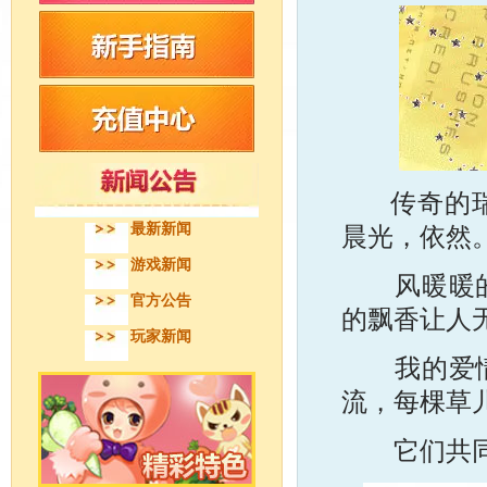
传奇的瑞加
最新新闻
晨光，依然
游戏新闻
风暖暖的吹
官方公告
的飘香让人
玩家新闻
我的爱情故
流，每棵草
它们共同