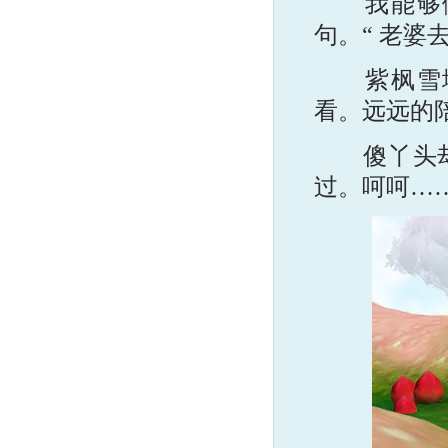
我能够做
句。“ 老婆
紫枫雪地
看。远远的
傻丫头却从
过。呵呵…