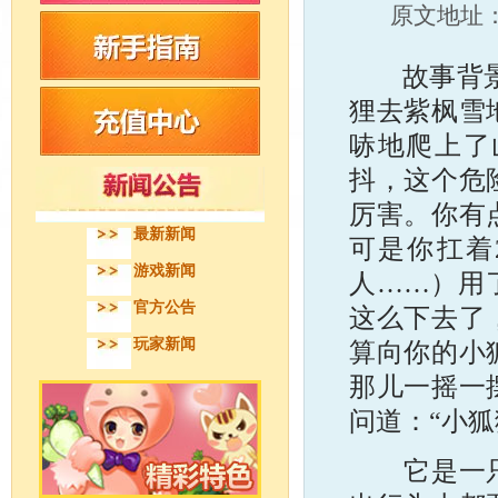
原文地址
故事背景：
狸去紫枫雪
哧地爬上了
抖，这个危
厉害。你有
最新新闻
可是你扛着
游戏新闻
人……）用
官方公告
这么下去了
玩家新闻
算向你的小
那儿一摇一
问道：“小
它是一只很