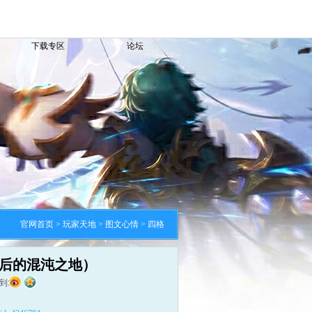
下载专区
论坛
官网首页
>
玩家天地
>
图文心情
> 四格
后的混沌之地）
到: