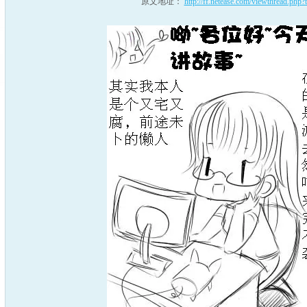
原文地址：
http://ff.netease.com/viewthread.php