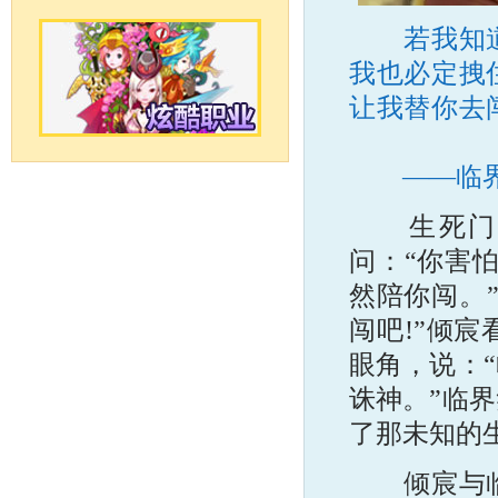
若我知道，
我也必定拽
让我替你去
——临
生死门前
问：“你害
然陪你闯。
闯吧!”倾
眼角，说：
诛神。”临
了那未知的
倾宸与临界