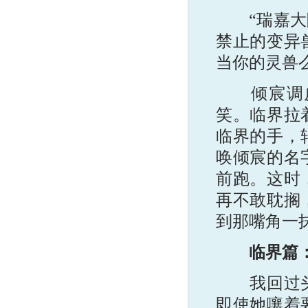
“瑞嘉大陆
禁止的变异
当你的灵兽
倾宸调皮
笑。临界拉
临界的手，
唤倾宸的名
前跑。这时
再不敢耽搁
到那嘴角一
临界篇
我回过头，
即使她嚷着