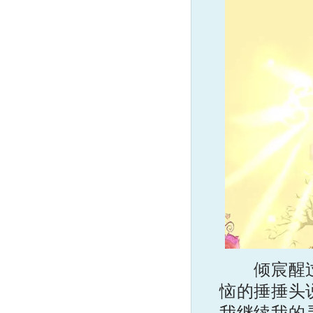
倾宸醒过神
恼的捶捶头
我继续我的