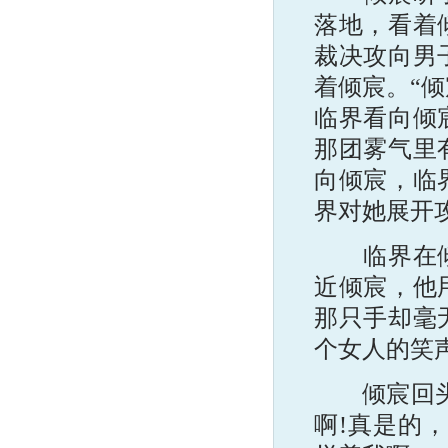
落地，看着
裁决攻向男
着倾宸。“倾
临界看向倾
那团雾气里
向倾宸，临
界对她展开
临界在倾宸
近倾宸，他
那只手却毫
个女人的笑
倾宸回头对
啊!真是的