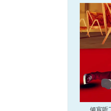
倾宸听了九