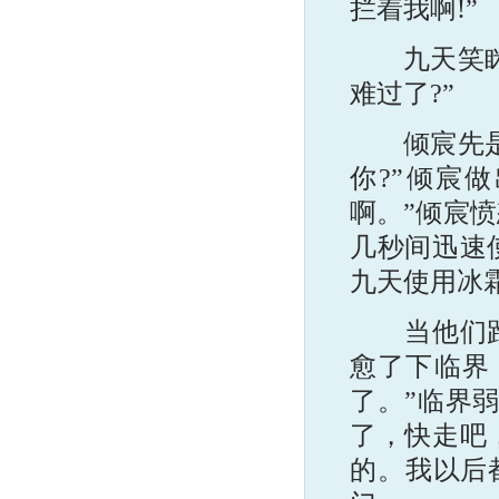
拦着我啊!”
九天笑眯眯
难过了?”
倾宸先是迷
你?”倾宸
啊。”倾宸
几秒间迅速
九天使用冰
当他们跑到
愈了下临界
了。”临界
了，快走吧
的。我以后