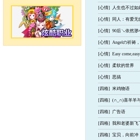
[心情]
人生也不过如
[心情]
同人：有爱无
[心情]
90后↘依然
[心情]
Angelの祈
[心情]
Easy come,easy
[心情]
柔软的世界
[心情]
恶搞
[四格]
米鸡物语
[四格]
(∩_∩)喜羊
[四格]
广告语
[四格]
我和老婆新飞
[四格]
宝贝，向前冲