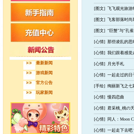
[图文]
飞飞观光旅游
[图文]
飞客部落时尚
[图文]
“巨蟹”与“孔
[心情]
那些凌乱的思
[心情]
我们跟着感觉
最新新闻
[心情]
月光手札
游戏新闻
[心情]
一起走过的日
官方公告
[手绘]
绚丽新飞之七
玩家新闻
[心情]
慢四恋曲
[心情]
君采桃_桃の
[心情]
同人：Moon Ch
[心情]
一起走下去吧