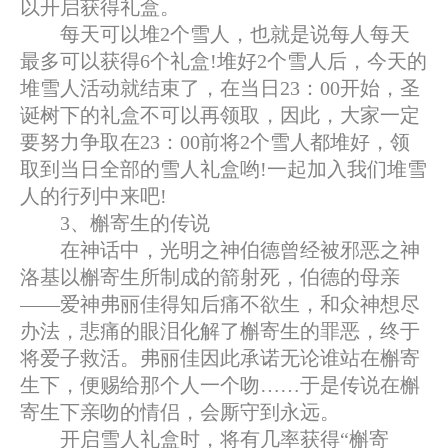
以开启获得礼盒。
每天可以堆2个雪人，也就是说每人每天
最多可以获得6个礼盒!堆好2个雪人后，今天的
堆雪人活动就结束了，在当日23：00开始，圣
诞树下的礼盒不可以再领取，因此，大家一定
要努力争取在23：00前将2个雪人都堆好，领
取到当日全部的雪人礼盒哟!一起加入我们堆雪
人的行列中来吧!
3、槲寄生的传说
在神话中，光明之神伯德曾经被邪恶之神
洛基以槲寄生所制成的箭射死，伯德的母亲
——爱神弗丽佳得知后痛不欲生，和众神想尽
办法，悲痛的眼泪化解了槲寄生的罪恶，终于
将爱子救活。弗丽佳因此承诺无论谁站在槲寄
生下，便赐给那个人一个吻……于是传说在槲
寄生下亲吻的情侣，会厮守到永远。
开启雪人礼盒时，将有几率获得“槲寄