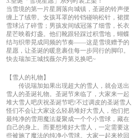
3.圣诞「雪境星愿」系列时装上架！
当雪境的第一片星屑落向城镇，圣诞的铃声便
缠上了绒带。女孩耳罩的铃铛碰响松针，裙摆
雪球沾了碎雪；男孩发间绒冠落了细雪，长衣
星芒映着灯盏。他们靴跟轻踩过积雪地，蝴蝶
结与织带晃成同频的节奏——这是雪境赠予的
星愿，让圣诞的暖意裹住每一步同行的脚印。
快去瑞加王城找薇尔丹第兑换吧~
【雪人的礼物】
传说瑞加如果出现超大的雪人，就会送出
雪人的圣诞礼物。圣诞节来临了，大家来一起
堆大雪人吧庆祝圣诞节吧!不过调皮的圣诞雪人
怪们不会让大家这么轻易堆好大雪人，他们把
最纯净的雪用魔法凝聚成一个个小雪球，藏在
自己的身上。而要想堆好大雪人，一定需要这
些被施了魔法的纯净小雪球。大家一起来抢回