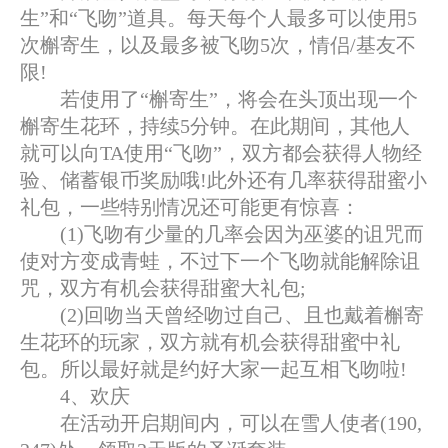
生”和“飞吻”道具。每天每个人最多可以使用5
次槲寄生，以及最多被飞吻5次，情侣/基友不
限!
若使用了“槲寄生”，将会在头顶出现一个
槲寄生花环，持续5分钟。在此期间，其他人
就可以向TA使用“飞吻”，双方都会获得人物经
验、储蓄银币奖励哦!此外还有几率获得甜蜜小
礼包，一些特别情况还可能更有惊喜：
(1)飞吻有少量的几率会因为巫婆的诅咒而
使对方变成青蛙，不过下一个飞吻就能解除诅
咒，双方有机会获得甜蜜大礼包;
(2)回吻当天曾经吻过自己、且也戴着槲寄
生花环的玩家，双方就有机会获得甜蜜中礼
包。所以最好就是约好大家一起互相飞吻啦!
4、欢庆
在活动开启期间内，可以在雪人使者(190,