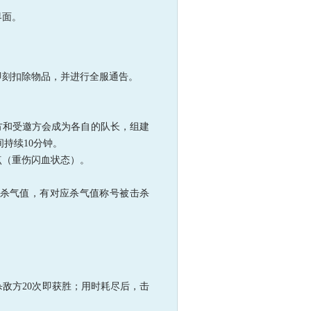
界面。
即刻扣除物品，并进行全服通告。
发起方和受邀方会成为各自的队长，组建
持续10分钟。
点（重伤闪血状态）。
除杀气值，有对应杀气值称号被击杀
杀敌方20次即获胜；用时耗尽后，击