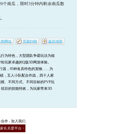
0个南瓜，限时3分钟内剩余南瓜数
成。
复制网址
页面纠错
返回顶部
行为特色，大型团队争霸玩法为核
给玩家卓越的Q版3D网游体验。
飞行器，95种各具特色的宠物……为
切磋，五人小队配合作战，四十人家
模、不同方式、不同目标的PVP玩
炫目的技能特效，为玩家带来3D
务合作
-
加入我们
家长关爱平台 >