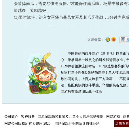
会啃掉南瓜，需要尽快消灭僵尸才能保住南瓜哦。场景中最多有2
量越多，奖励越好；
(3)限时战斗：进入女巫堡与暴风女巫及其爪牙作战，3分钟内完
立即分享：
中国最萌的战斗网游《新飞飞》以自由飞
心，秉承网易一以贯之的研发和运营水准，带
1328件引领潮流的时装，187款造型各异的
玩家打造个性化Q版酷萌造型！单人技术流
族协同对抗，上百人跨服三方争霸……不同规
法，搭配爽快的战斗手感、华丽的装备光效、
网游独有激炫团队战斗体验！
公司简介
-
客户服务
-
网易游戏隐私政策及儿童个人信息保护规则
-
网易游戏
-
商
网易公司版权所有 ©1997-2026
网络游戏行业防沉迷自律公约
点击查看