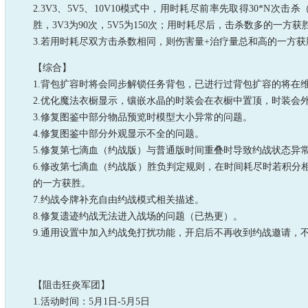
2.3V3、5V5、10V10模式中，用时耗尽前率先取得30*N次
胜，3V3为90次，5V5为150次；用时耗尽后，击杀数多的一方获
3.若用时耗尽双方击杀数相同，则伤害量+治疗量总和高的一方获
【综合】
1.背包扩容时将会同步解锁任务背包，已进行过背包扩容的将在
2.优化魔法衣橱显示，镶嵌水晶的时装会在衣橱中置顶，时装会
3.修复图鉴中部分物品预览时模型大小异常的问题。
4.修复图鉴中部分外观显示不全的问题。
5.修复第七滴血（约战版）与普通版时间重叠时导致约战状态异
6.修改第七滴血（约战版）胜负判定规则，在时间耗尽时若积分
的一方获胜。
7.约战令牌补充自由约战模式相关描述。
8.修复遗迹约战无法进入战场的问题（已热更）。
9.通用设置中加入约战免打扰功能，开启后不再收到约战邀请，
【阻击狂炎军团】
1.活动时间：5月1日-5月5日