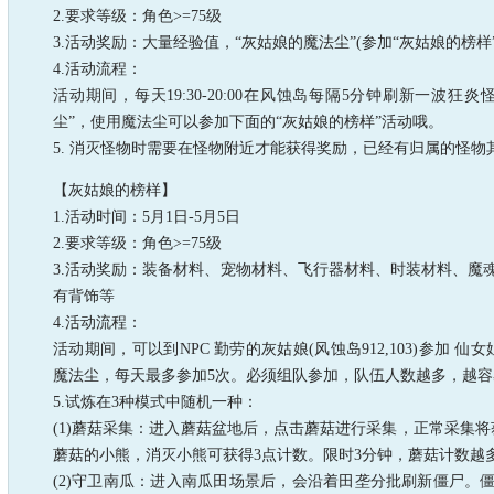
2.要求等级：角色>=75级
3.活动奖励：大量经验值，“灰姑娘的魔法尘”(参加“灰姑娘的榜样
4.活动流程：
活动期间，每天19:30-20:00在风蚀岛每隔5分钟刷新一波
尘”，使用魔法尘可以参加下面的“灰姑娘的榜样”活动哦。
5. 消灭怪物时需要在怪物附近才能获得奖励，已经有归属的怪
【灰姑娘的榜样】
1.活动时间：5月1日-5月5日
2.要求等级：角色>=75级
3.活动奖励：装备材料、宠物材料、飞行器材料、时装材料、魔
有背饰等
4.活动流程：
活动期间，可以到NPC 勤劳的灰姑娘(风蚀岛912,103)参加 
魔法尘，每天最多参加5次。必须组队参加，队伍人数越多，越
5.试炼在3种模式中随机一种：
(1)蘑菇采集：进入蘑菇盆地后，点击蘑菇进行采集，正常采集
蘑菇的小熊，消灭小熊可获得3点计数。限时3分钟，蘑菇计数越多
(2)守卫南瓜：进入南瓜田场景后，会沿着田垄分批刷新僵尸。