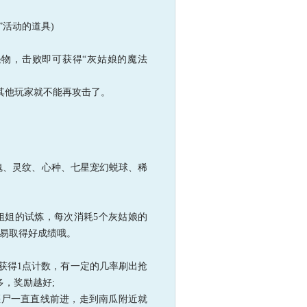
”活动的道具)
狂炎怪物，击败即可获得“灰姑娘的魔法
物其他玩家就不能再攻击了。
魂、灵纹、心种、七星宠幻蜕球、稀
仙女姐姐的试炼，每次消耗5个灰姑娘的
容易取得好成绩哦。
将获得1点计数，有一定的几率刷出抢
，奖励越好;
僵尸一直直线前进，走到南瓜附近就