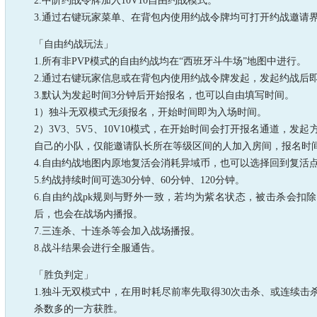
2.中阶约战令牌加入10V10自由约战模式。
3.通过右键玩家菜单、在背包内使用约战令牌均可打开约战邀请
「自由约战玩法」
1.所有非PVP模式的自由约战均在“西班牙斗牛场”地图中进行。
2.通过右键玩家信息或在背包内使用约战令牌发起，发起约战后
3.默认为发起时间3分钟后开始报名，也可以自由填写时间。
1）独斗无双模式无须报名，开始时间即为入场时间。
2）3V3、5V5、10V10模式，在开始时间会打开报名通道，
自己的小队，仅能邀请队长所在等级区间的人加入房间，报名时间
4.自由约战地图内原地复活会消耗异域币，也可以选择回到复活
5.约战持续时间可选30分钟、60分钟、120分钟。
6.自由约战pk规则与野外一致，若均为紫名状态，被击杀会扣
后，也会在战场内播报。
7.三连杀、十连杀等会加入战场播报。
8.战斗结果会进行全服通告。
「胜负判定」
1.独斗无双模式中，在用时耗尽前率先取得30次击杀、或连续击
杀数多的一方获胜。