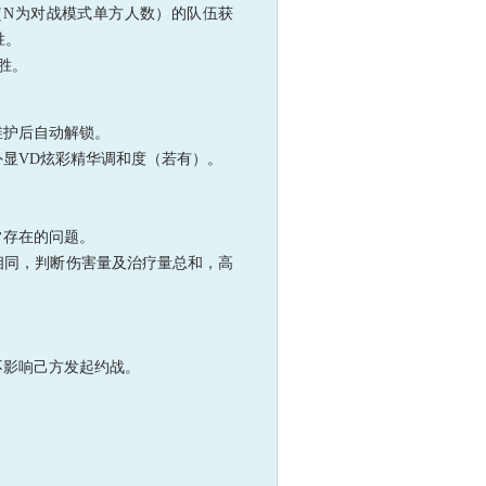
击杀（N为对战模式单方人数）的队伍获
胜。
胜。
维护后自动解锁。
外显VD炫彩精华调和度（若有）。
常存在的问题。
相同，判断伤害量及治疗量总和，高
不影响己方发起约战。