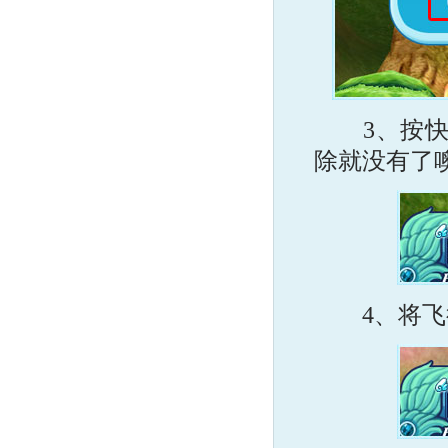
3、按快捷
除就没有了噢
4、将飞行