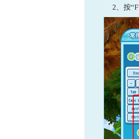
2、按“F