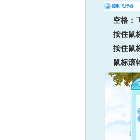
控制飞行器
空格：
按住鼠
按住鼠
鼠标滚