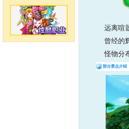
远离喧嚣
曾经的辉煌
怪物分
部分景点介绍