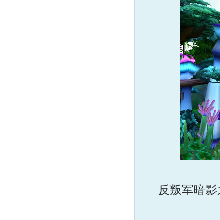
反叛军暗影