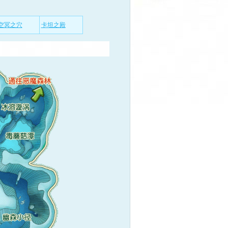
空冥之穴
卡坦之殿