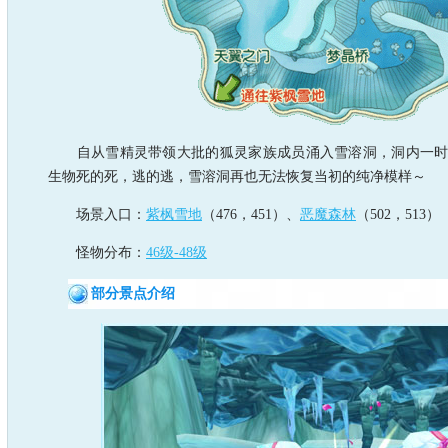
自从雪精灵带领大批的狐灵家族成员涌入雪溶洞，洞内一时
生物死的死，逃的逃，雪溶洞再也无法恢复当初的纯净模样～
场景入口：
紫枫雪地
（476，451）、
恶魔森林
（502，513）
怪物分布：
46级-48级
部分景点介绍