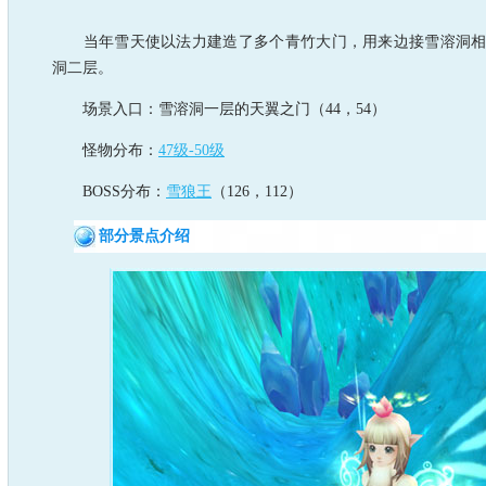
当年雪天使以法力建造了多个青竹大门，用来边接雪溶洞相
洞二层。
场景入口：雪溶洞一层的天翼之门（44，54）
怪物分布：
47级-50级
BOSS分布：
雪狼王
（126，112）
部分景点介绍