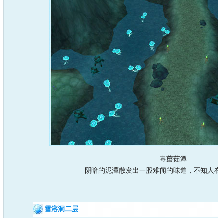
毒蘑茹潭
阴暗的泥潭散发出一股难闻的味道，不知人在
雪溶洞二层