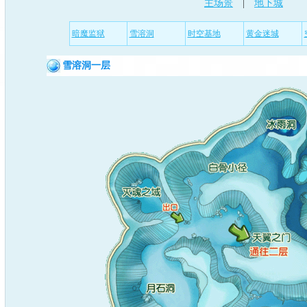
主场景
|
地下城
暗魔监狱
雪溶洞
时空基地
黄金迷城
雪溶洞一层