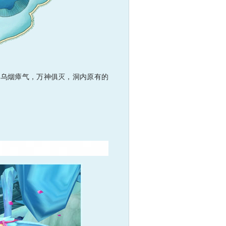
乌烟瘴气，万神俱灭，洞内原有的