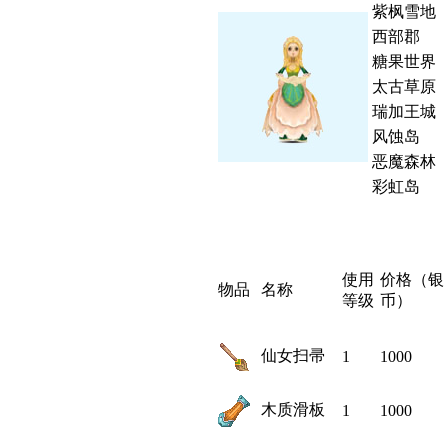
紫枫雪地
西部郡
糖果世界
太古草原
瑞加王城
风蚀岛
恶魔森林
彩虹岛
使用
价格（银
物品
名称
等级
币）
仙女扫帚
1
1000
木质滑板
1
1000