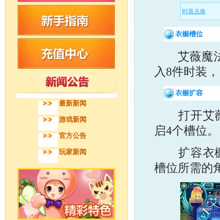
时装兑换
衣橱槽位
艾薇魔法衣
入8件时装，
衣橱扩容
最新新闻
打开艾薇魔
游戏新闻
启4个槽位。
官方公告
扩容衣橱所
玩家新闻
槽位所需的