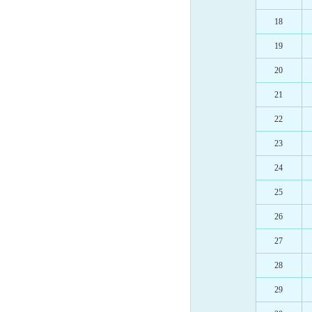
18
19
20
21
22
23
24
25
26
27
28
29