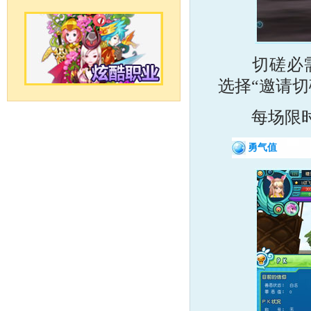
切磋必
选择“邀请
每场限时5
勇气值