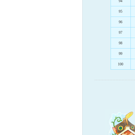
94
95
96
97
98
99
100