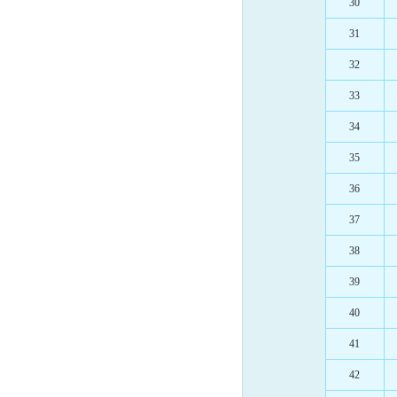
30
31
32
33
34
35
36
37
38
39
40
41
42