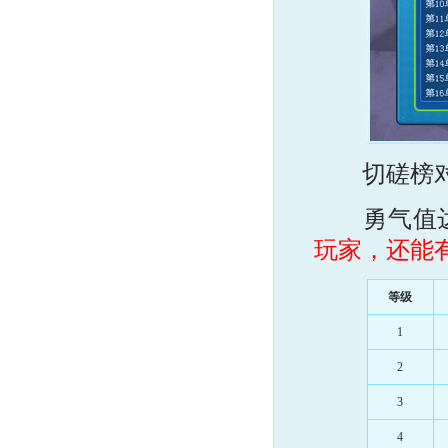
切磋榜对勇
勇气值达
玩家，还能
等级
1
2
3
4