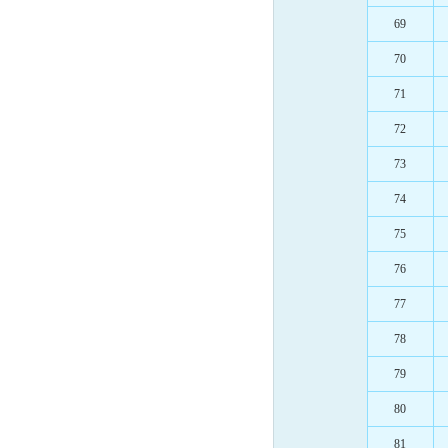
69
70
71
72
73
74
75
76
77
78
79
80
81