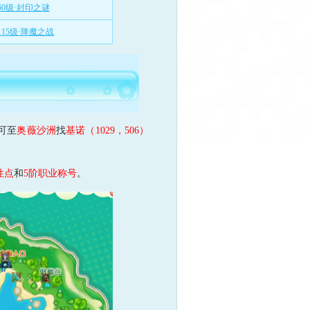
60级·封印之谜
115级·降魔之战
可至
奥薇沙洲
找
基诺（1029，506）
性点
和
5阶职业称号
。