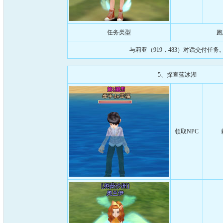
任务类型
跑
与莉亚（919，483）对话交付任务
5、探查蓝冰湖
领取NPC