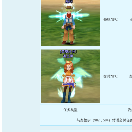
领取NPC
交付NPC
奥
任务类型
跑
与奥兰伊（902，504）对话交付任