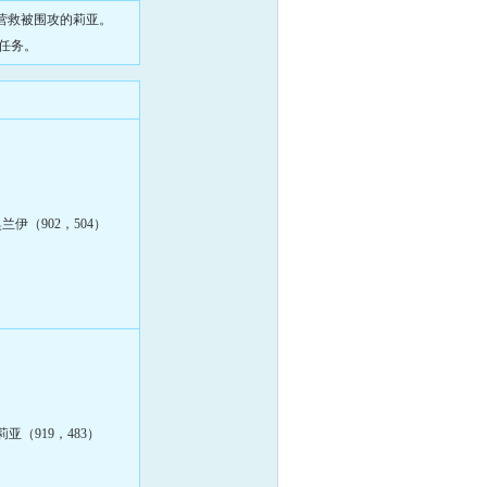
马营救被围攻的莉亚。
付任务。
兰伊（902，504）
莉亚（919，483）