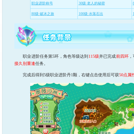
职业进阶称号
30级·老人的秘密
80级·破冰之旅
100级·水落石出
职业进阶任务第5环，角色等级达到
115级
并已完成
前四环
，
接久别重逢
任务。
完成后得到5级职业进阶丹1颗，右键点击使用后可获
50点属