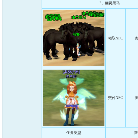
3、幽灵黑马
领取NPC
奥
交付NPC
奥
任务类型
营