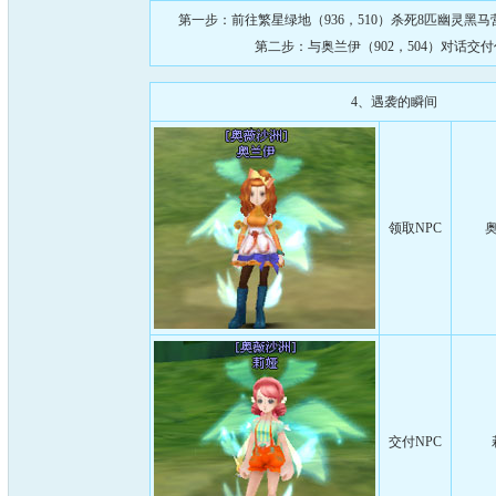
第一步：前往繁星绿地（936，510）杀死8匹幽灵黑
第二步：与奥兰伊（902，504）对话交
4、遇袭的瞬间
领取NPC
奥
交付NPC