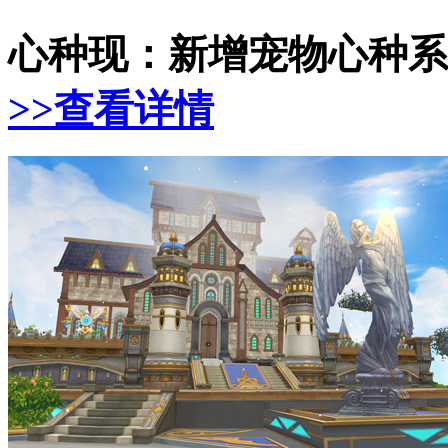
心种现：新增宠物心种系
>>
查看详情