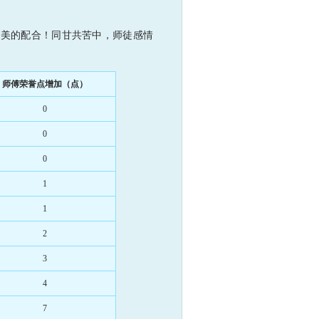
美的配合！同甘共苦中，师徒感情
师傅荣誉点增加（点）
0
0
0
1
1
2
3
4
7