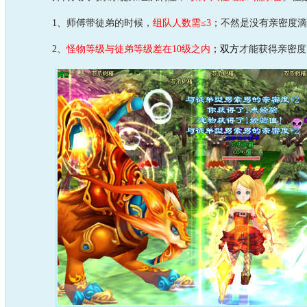
1、师傅带徒弟的时候，
组队人数需≤3
；不然是没有亲密度滴
2、
怪物等级与徒弟等级差在10级之内
；双方
才能获得亲密度