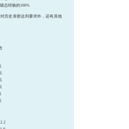
等级总经验的100%
对历史亲密达到要求外，还有其他
数
点
点
点
点
点
点
.2