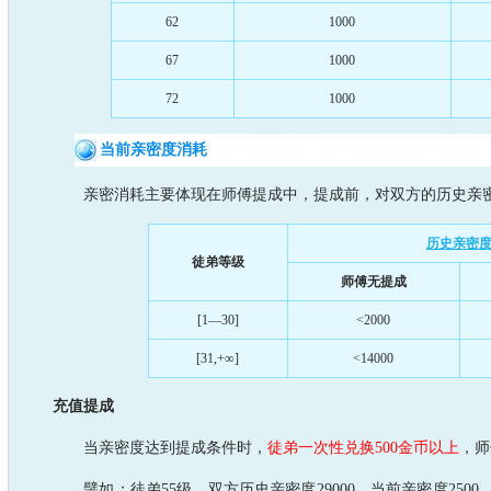
62
1000
67
1000
72
1000
当前亲密度消耗
亲密消耗主要体现在师傅提成中，提成前，对双方的历史亲密
历史亲密
徒弟等级
师傅无提成
[1—30]
<2000
[31,+∞]
<14000
充值提成
当亲密度达到提成条件时，
徒弟一次性兑换500金币以上
，师
譬如：徒弟55级，双方历史亲密度29000，当前亲密度2500