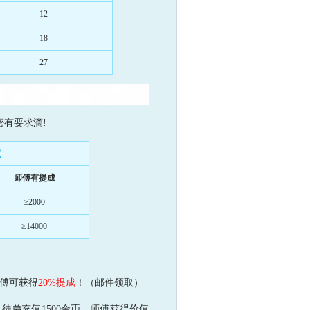
12
18
27
有要求滴!
度
师傅有提成
≥2000
≥14000
傅可获得
20%提成
！（邮件领取）
，徒弟充值1500金币，师傅获得价值