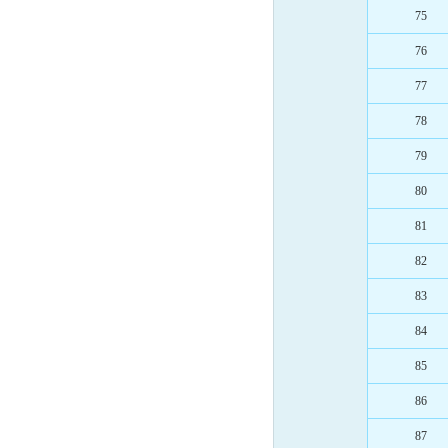
75
76
77
78
79
80
81
82
83
84
85
86
87