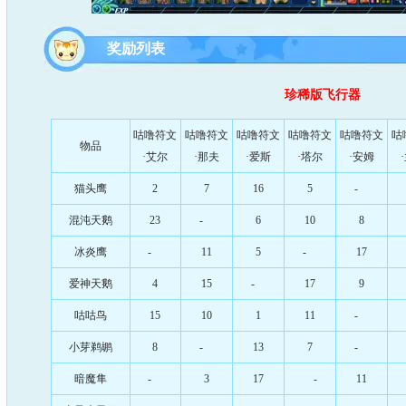
奖励列表
珍稀版飞行器
咕噜符文
咕噜符文
咕噜符文
咕噜符文
咕噜符文
咕
物品
·艾尔
·那夫
·爱斯
·塔尔
·安姆
猫头鹰
2
7
16
5
-
混沌天鹅
23
-
6
10
8
冰炎鹰
-
11
5
-
17
爱神天鹅
4
15
-
17
9
咕咕鸟
15
10
1
11
-
小芽鹈鹕
8
-
13
7
-
暗魔隼
-
3
17
-
11