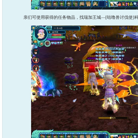
亲们可使用获得的任务物品，找瑞加王城—[咕噜兽讨伐使]科帝士