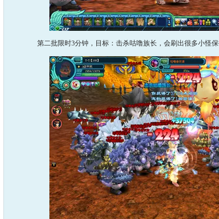
第二批限时3分钟，目标：击杀咕噜族长，会刷出很多小怪保