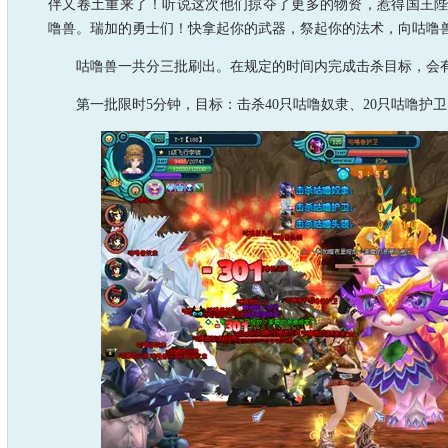
伴又卷土重来了！听说这次他们掠夺了更多的物资，惹得国王
噜兽。瑞加的勇士们！快拿起你的武器，祭起你的法术，向咕噜
咕噜兽一共分三批刷出。在规定的时间内完成击杀目标，会
第一批限时5分钟，目标：击杀40只咕噜奴隶、20只咕噜护卫