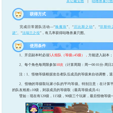
其它藏宝图
|
咕噜兽巢穴图
获得方式
完成日常团队活动—“
唤魔珠
”、“
厄比斯之劫
”、“
菲斯特
迹”
、“
法瑞兰之役
”，有几率获得咕噜兽巢穴图。
使用条件
1、开启副本时必须
5人组队（等级≥45级），
方能进入副本；
2、每个角色每周限参加
10次
（计算周期：周一00:01分-周日
注：1、怪物等级根据攻击者队伍成员的等级来自动调整，退
2、怪物的等级取玩家小队的平均等级。特别注意：在计算平
的队友相差≥10级，则该成员的等级取（最高等级成员-6）
譬如：现在有120级，115级，90级三个玩家，最后怪物等级=[120+11