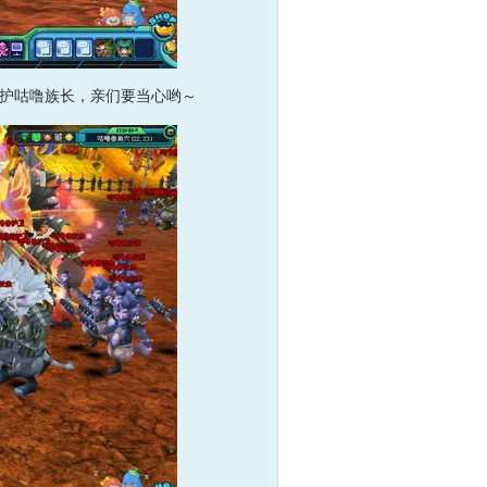
护咕噜族长，亲们要当心哟～