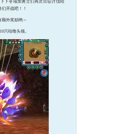
陛下下令瑞加勇士们再次出征讨伐咕
兽们开战吧！！
有额外奖励哟～
10只咕噜头领。