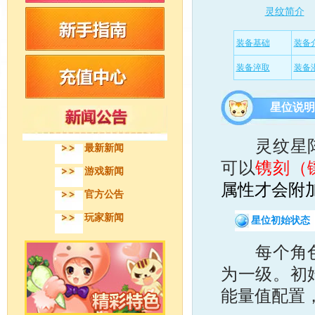
灵纹简介
装备基础
装备
装备淬取
装备
星位说明
灵纹星阵中
最新新闻
可以
镌刻（
游戏新闻
属性才会附
官方公告
玩家新闻
星位初始状态
每个角色都
为一级。初
能量值配置