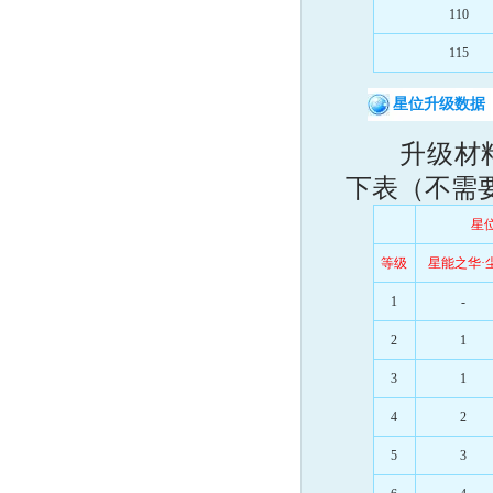
110
115
星位升级数据
升级材料
下表（不需
星
等级
星能之华·
1
-
2
1
3
1
4
2
5
3