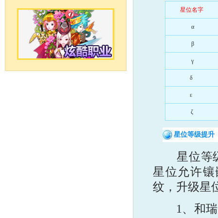
星位名字
α
β
γ
δ
ε
ζ
星位等级提升
星位等级决
星位允许镶
纹，升级星
1、和瑞加